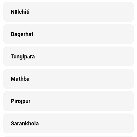
Nālchiti
Bagerhat
Tungipāra
Mathba
Pirojpur
Sarankhola