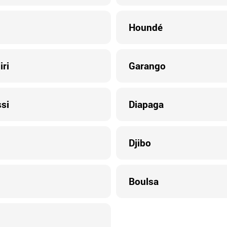
Houndé
ri
Garango
si
Diapaga
Djibo
Boulsa