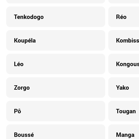
Tenkodogo
Réo
Koupéla
Kombissi
Léo
Kongous
Zorgo
Yako
Pô
Tougan
Boussé
Manga