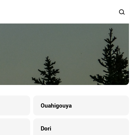
Ouahigouya
Dori