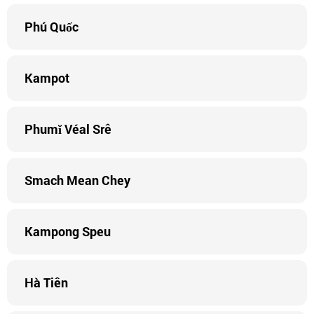
Phú Quốc
Kampot
Phumĭ Véal Srê
Smach Mean Chey
Kampong Speu
Hà Tiên