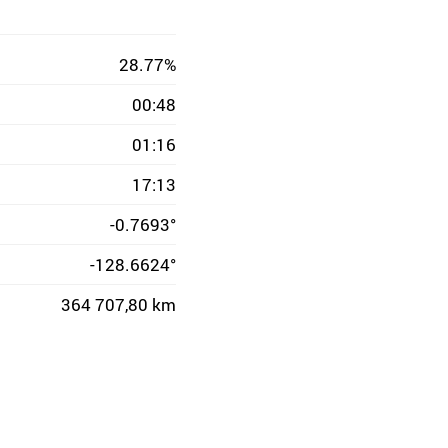
28.77%
00:48
01:16
17:13
-0.7693°
-128.6624°
364 707,80 km