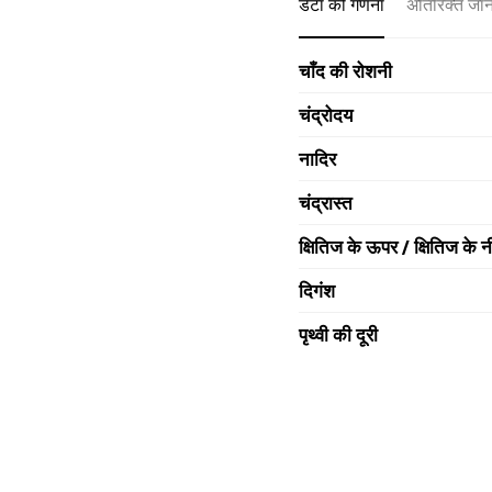
डेटा की गणना
अतिरिक्त जा
चाँद की रोशनी
चंद्रोदय
नादिर
चंद्रास्त
क्षितिज के ऊपर / क्षितिज के न
दिगंश
पृथ्वी की दूरी