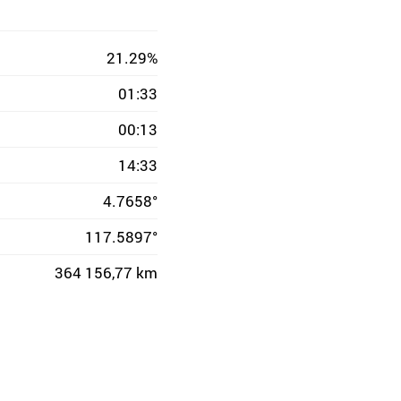
21.29%
01:33
00:13
14:33
4.7658°
117.5897°
364 156,77 km