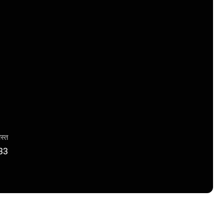
ास्त
33