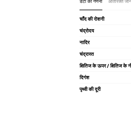
डेटा की गणना
अतिरिक्त जा
चाँद की रोशनी
चंद्रोदय
नादिर
चंद्रास्त
क्षितिज के ऊपर / क्षितिज के न
दिगंश
पृथ्वी की दूरी