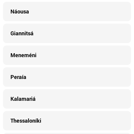
Náousa
Giannitsá
Meneméni
Peraía
Kalamariá
Thessaloníki