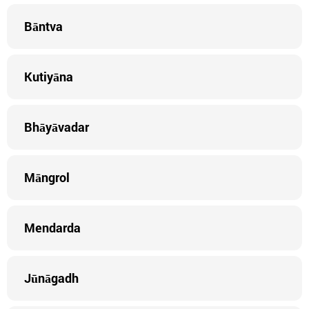
Bāntva
Kutiyāna
Bhāyāvadar
Māngrol
Mendarda
Jūnāgadh