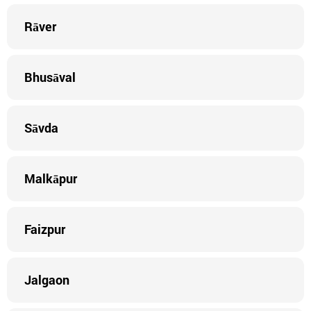
Rāver
Bhusāval
Sāvda
Malkāpur
Faizpur
Jalgaon