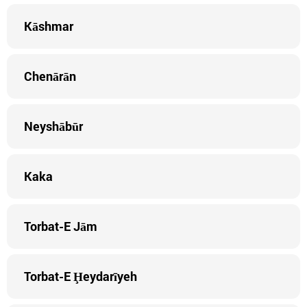
Kāshmar
Chenārān
Neyshābūr
Kaka
Torbat-E Jām
Torbat-E Ḩeydarīyeh