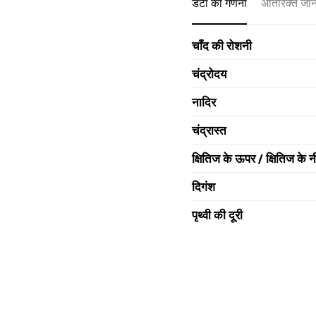
डेटा की गणना
अतिरिक्त जा
चाँद की रोशनी
चंद्रोदय
नादिर
चंद्रास्त
क्षितिज के ऊपर / क्षितिज के न
दिगंश
पृथ्वी की दूरी