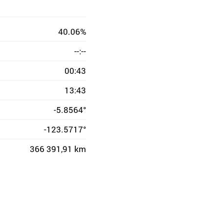
40.06%
--:--
00:43
13:43
-5.8564°
-123.5717°
366 391,91 km