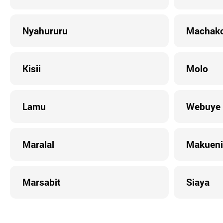
Nyahururu
Machak
Kisii
Molo
Lamu
Webuye
Maralal
Makuen
Marsabit
Siaya