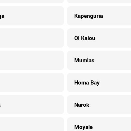
ga
Kapenguria
Ol Kalou
Mumias
Homa Bay
a
Narok
Moyale