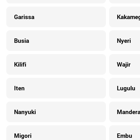
Garissa
Kakame
Busia
Nyeri
Kilifi
Wajir
Iten
Lugulu
Nanyuki
Mander
Migori
Embu