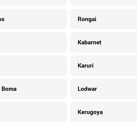
os
Rongai
Kabarnet
Karuri
i Boma
Lodwar
Kerugoya