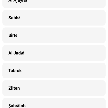
Al Ajaylat
Sabhā
Sirte
Al Jadīd
Tobruk
Zliten
Şabrātah