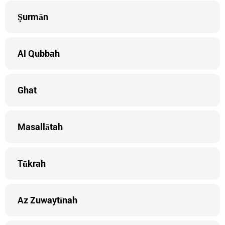
Şurmān
Al Qubbah
Ghat
Masallātah
Tūkrah
Az Zuwaytīnah