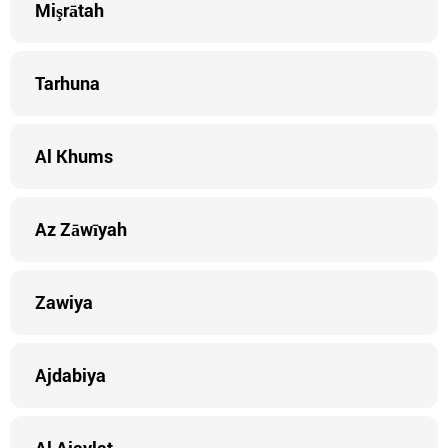
Mişrātah
Tarhuna
Al Khums
Az Zāwīyah
Zawiya
Ajdabiya