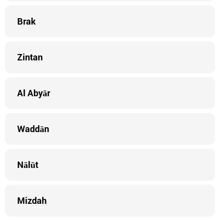
Brak
Zintan
Al Abyār
Waddān
Nālūt
Mizdah