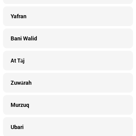
Yafran
Bani Walid
At Tāj
Zuwārah
Murzuq
Ubari