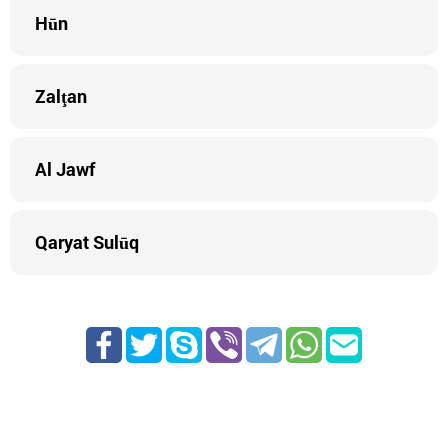
Hūn
Zalţan
Al Jawf
Qaryat Sulūq