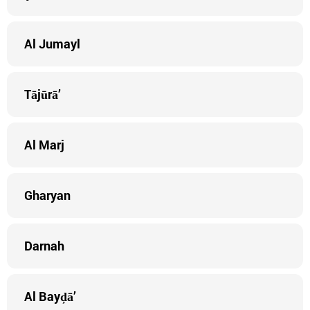
Al Jumayl
Tājūrā’
Al Marj
Gharyan
Darnah
Al Bayḑā’