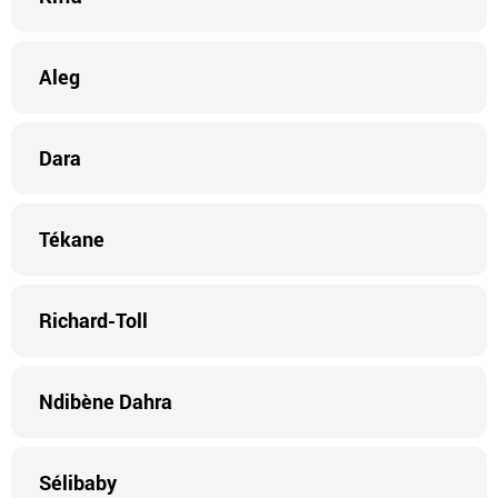
Aleg
Dara
Tékane
Richard-Toll
Ndibène Dahra
Sélibaby