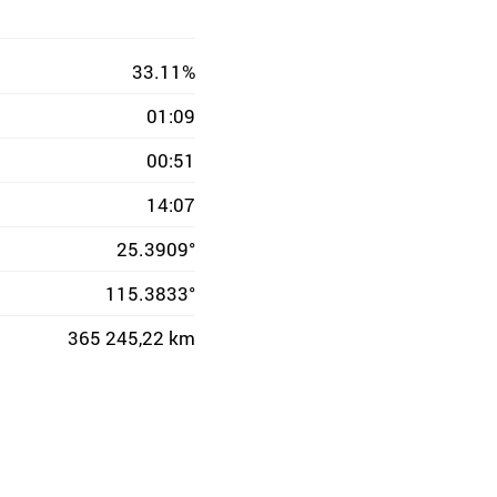
33.11%
01:09
00:51
14:07
25.3909°
115.3833°
365 245,22 km