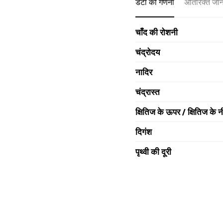
डेटा की गणना
अतिरिक्त जा
चाँद की रोशनी
चंद्रोदय
नादिर
चंद्रास्त
क्षितिज के ऊपर / क्षितिज के न
दिगंश
पृथ्वी की दूरी