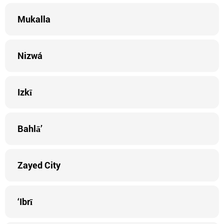
Mukalla
Nizwá
Izkī
Bahlā’
Zayed City
‘Ibrī