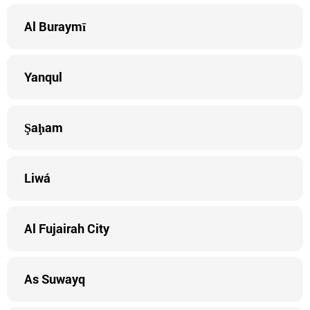
Al Buraymī
Yanqul
Şaḩam
Liwá
Al Fujairah City
As Suwayq