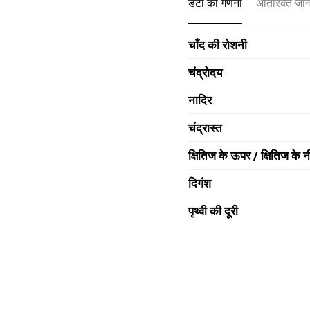
डेटा की गणना
अतिरिक्त जा
चाँद की रोशनी
चंद्रोदय
नादिर
चंद्रास्त
क्षितिज के ऊपर / क्षितिज के न
दिगंश
पृथ्वी की दूरी