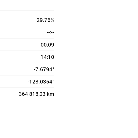
29.76%
--:--
00:09
14:10
-7.6794°
-128.0354°
364 818,03 km