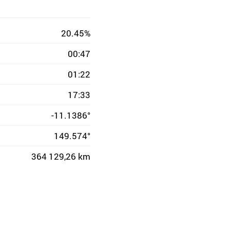
20.45%
00:47
01:22
17:33
-11.1386°
149.574°
364 129,26 km