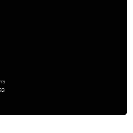
ास्त
33