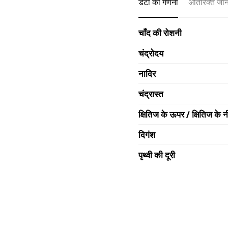
डेटा की गणना
अतिरिक्त जा
चाँद की रोशनी
चंद्रोदय
नादिर
चंद्रास्त
क्षितिज के ऊपर / क्षितिज के न
दिगंश
पृथ्वी की दूरी