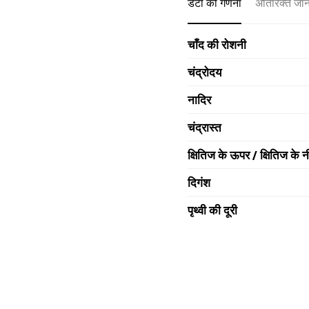
डेटा की गणना
अतिरिक्त जा
चाँद की रोशनी
चंद्रोदय
नादिर
चंद्रास्त
क्षितिज के ऊपर / क्षितिज के न
दिगंश
पृथ्वी की दूरी