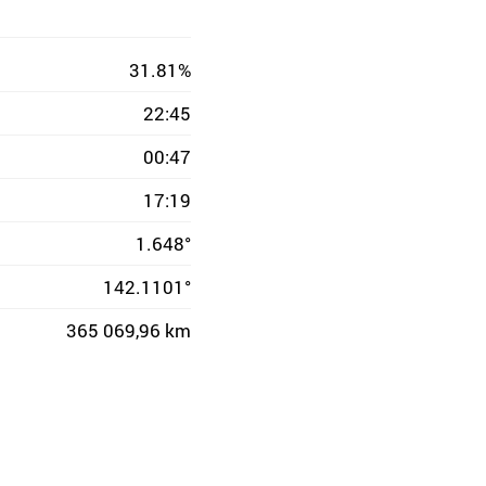
31.81%
22:45
00:47
17:19
1.648°
142.1101°
365 069,96 km