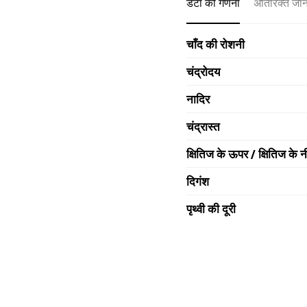
डेटा की गणना
अतिरिक्त जा
चाँद की रोशनी
चंद्रोदय
नादिर
चंद्रास्त
क्षितिज के ऊपर / क्षितिज के न
दिगंश
पृथ्वी की दूरी