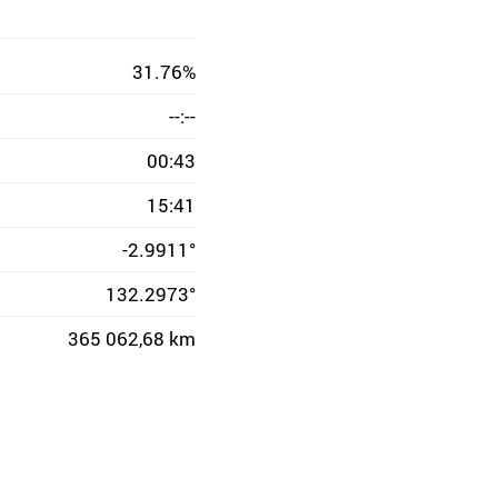
31.76%
--:--
00:43
15:41
-2.9911°
132.2973°
365 062,68 km