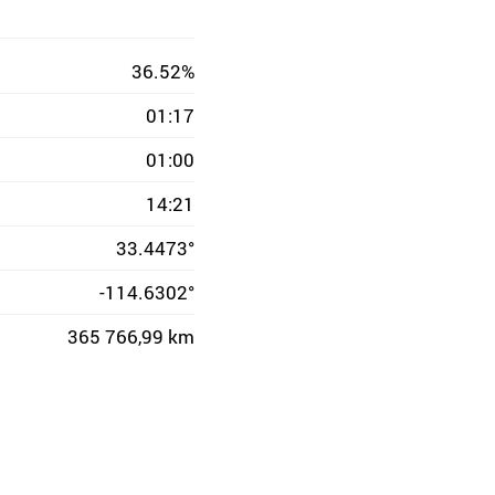
36.52%
01:17
01:00
14:21
33.4473°
-114.6302°
365 766,99 km