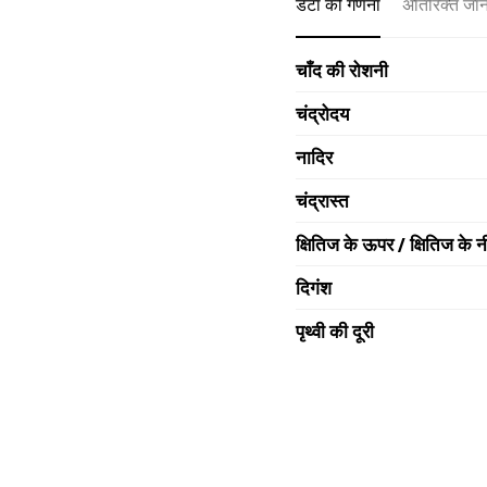
डेटा की गणना
अतिरिक्त जा
चाँद की रोशनी
चंद्रोदय
नादिर
चंद्रास्त
क्षितिज के ऊपर / क्षितिज के न
दिगंश
पृथ्वी की दूरी