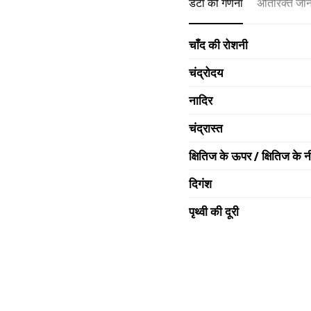
डेटा की गणना
अतिरिक्त जा
चाँद की रोशनी
चंद्रोदय
नादिर
चंद्रास्त
क्षितिज के ऊपर / क्षितिज के न
दिगंश
पृथ्वी की दूरी