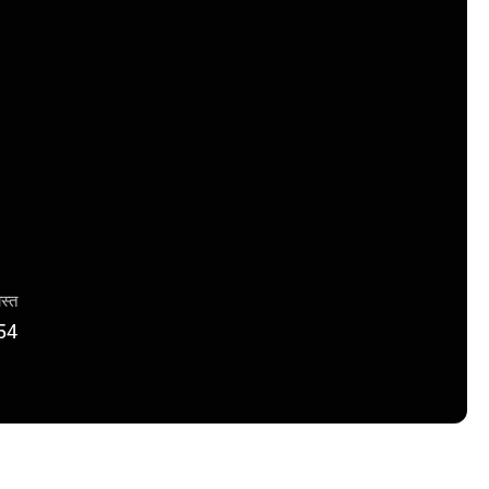
ास्त
54