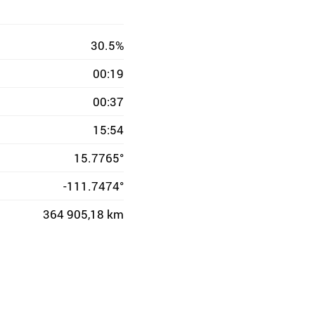
30.5%
00:19
00:37
15:54
15.7765°
-111.7474°
364 905,18 km