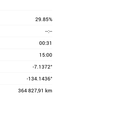
29.85%
--:--
00:31
15:00
-7.1372°
-134.1436°
364 827,91 km