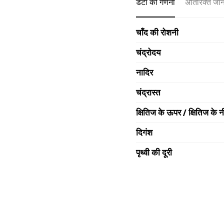
डेटा की गणना
अतिरिक्त जा
चाँद की रोशनी
चंद्रोदय
नादिर
चंद्रास्त
क्षितिज के ऊपर / क्षितिज के न
दिगंश
पृथ्वी की दूरी