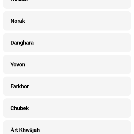
Norak
Danghara
Yovon
Farkhor
Chubek
Ārt Khwājah