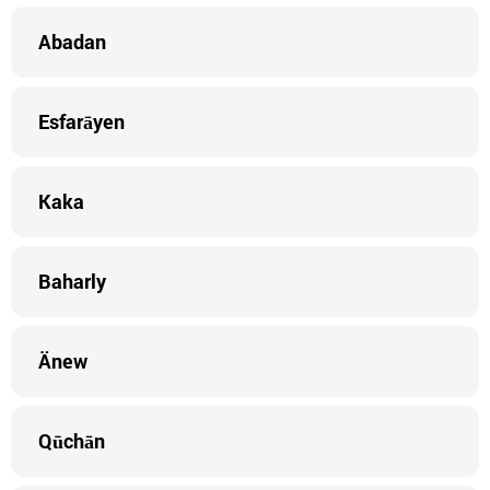
Abadan
Esfarāyen
Kaka
Baharly
Änew
Qūchān