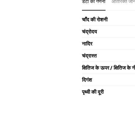
डेटा की गणना
अतिरिक्त जा
चाँद की रोशनी
चंद्रोदय
नादिर
चंद्रास्त
क्षितिज के ऊपर / क्षितिज के न
दिगंश
पृथ्वी की दूरी