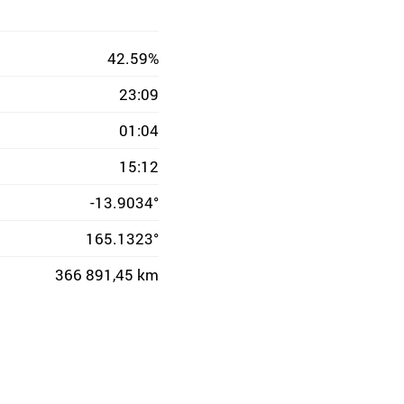
42.59%
23:09
01:04
15:12
-13.9034°
165.1323°
366 891,45 km