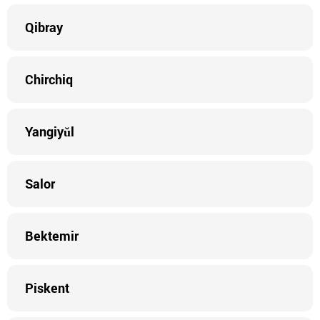
Qibray
Chirchiq
Yangiyŭl
Salor
Bektemir
Piskent