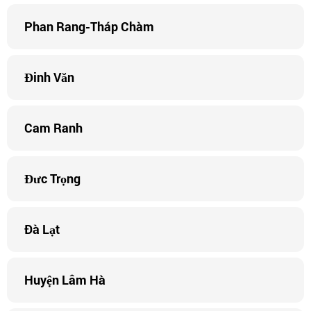
Phan Rang-Tháp Chàm
Đinh Văn
Cam Ranh
Đưc Trọng
Ðà Lạt
Huyện Lâm Hà