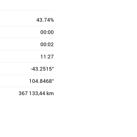
43.74%
00:00
00:02
11:27
-43.2515°
104.8468°
367 133,44 km