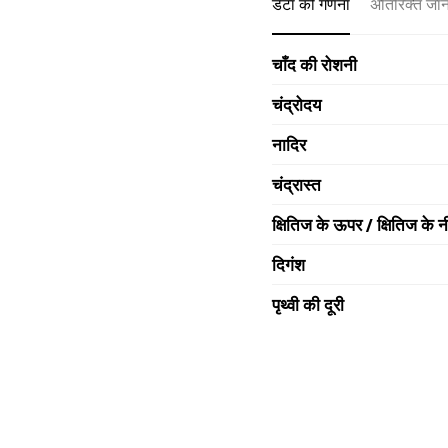
डेटा की गणना
अतिरिक्त जा
चाँद की रोशनी
चंद्रोदय
नादिर
चंद्रास्त
क्षितिज के ऊपर / क्षितिज के न
दिगंश
पृथ्वी की दूरी