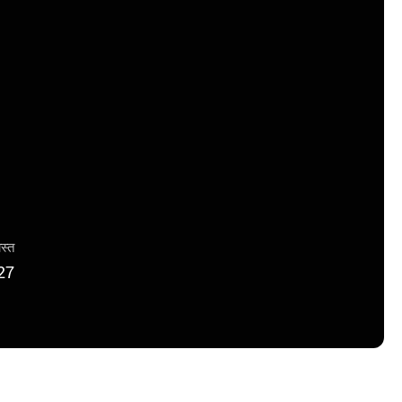
ास्त
27