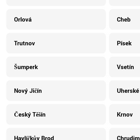
Orlová
Cheb
Trutnov
Písek
Šumperk
Vsetín
Nový Jičín
Uherské 
Český Těšín
Krnov
Havlíčkův Brod
Chrudim