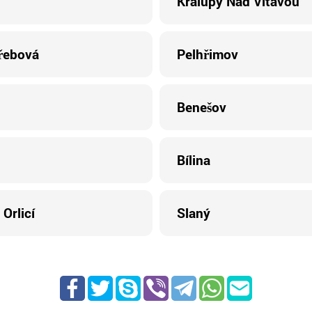
Kralupy Nad Vltavou
řebová
Pelhřimov
Benešov
Bílina
Orlicí
Slaný