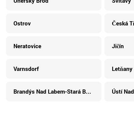
Uherský Brod
Svitavy
Ostrov
Česká T
Neratovice
Jičín
Varnsdorf
Letňany
Brandýs Nad Labem-Stará Boleslav
Ústí Nad 