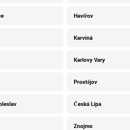
ce
Havířov
Karviná
Karlovy Vary
Prostějov
oleslav
Česká Lípa
Znojmo