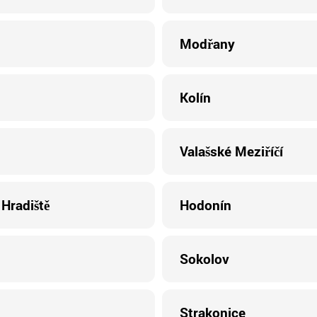
Modřany
Kolín
Valašské Meziříčí
Hradiště
Hodonín
Sokolov
Strakonice