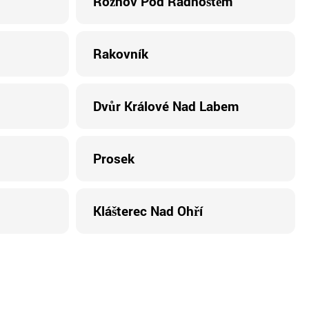
Rožnov Pod Radhoštěm
Rakovník
Dvůr Králové Nad Labem
Prosek
Klášterec Nad Ohří