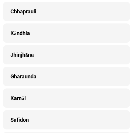
Chhaprauli
Kāndhla
Jhinjhāna
Gharaunda
Karnāl
Safidon