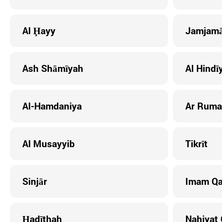
Al Ḩayy
Jamjamā
Ash Shāmīyah
Al Hindī
Al-Hamdaniya
Ar Ruma
Al Musayyib
Tikrīt
Sinjār
Imam Q
Ḩadīthah
Nahiyat