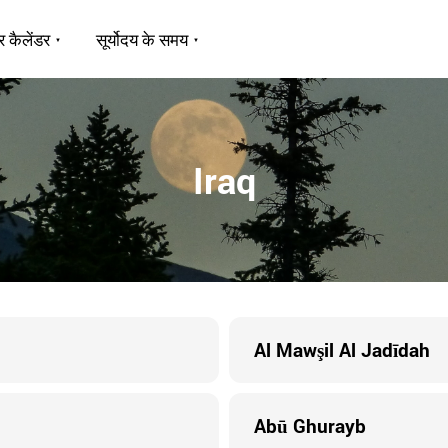
र कैलेंडर
सूर्योदय के समय
Iraq
Al Mawşil Al Jadīdah
Abū Ghurayb