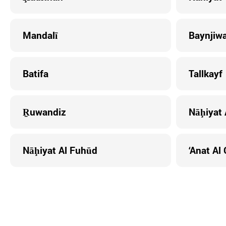
Mandalī
Baynjiw
Batifa
Tallkayf
Ṟuwandiz
Nāḩiyat 
Nāḩiyat Al Fuhūd
‘Anat Al