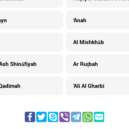
ayn
‘Anah
Al Mishkhāb
Ash Shināfīyah
Ar Ruţbah
 Qadīmah
‘Alī Al Gharbī