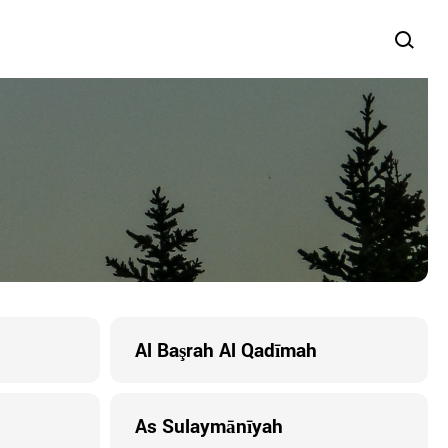
Al Başrah Al Qadīmah
As Sulaymānīyah