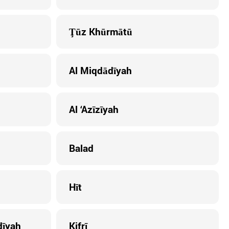
Ţūz Khūrmātū
Al Miqdādīyah
Al ‘Azīzīyah
Balad
Hīt
dīyah
Kifrī