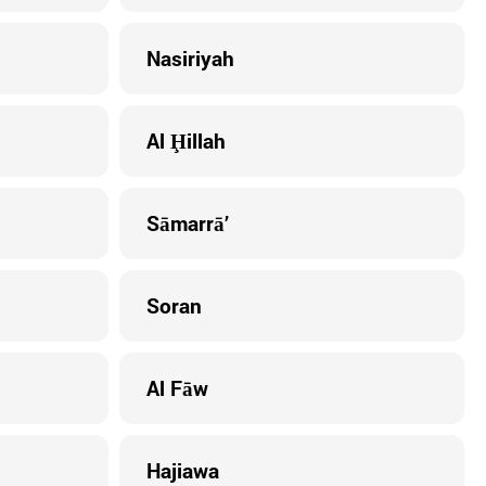
Nasiriyah
Al Ḩillah
Sāmarrā’
Soran
Al Fāw
Hajiawa