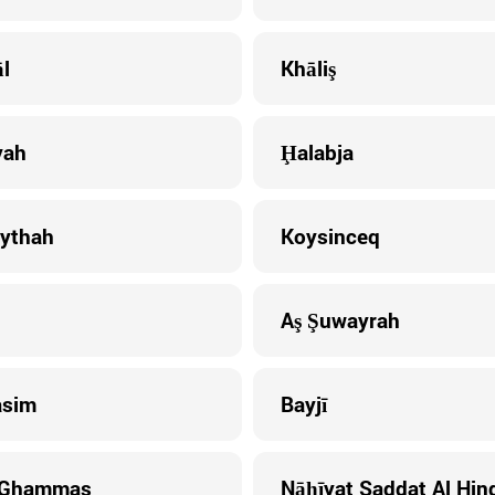
l
Khāliş
yah
Ḩalabja
ythah
Koysinceq
Aş Şuwayrah
asim
Bayjī
 Ghammas
Nāḩīyat Saddat Al Hin