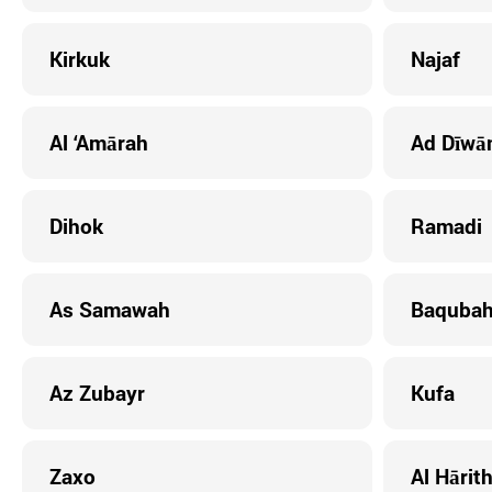
Kirkuk
Najaf
Al ‘Amārah
Ad Dīwā
Dihok
Ramadi
As Samawah
Baquba
Az Zubayr
Kufa
Zaxo
Al Hārit