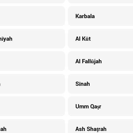
Karbala
nīyah
Al Kūt
Al Fallūjah
h
Sīnah
Umm Qaşr
hah
Ash Shaţrah