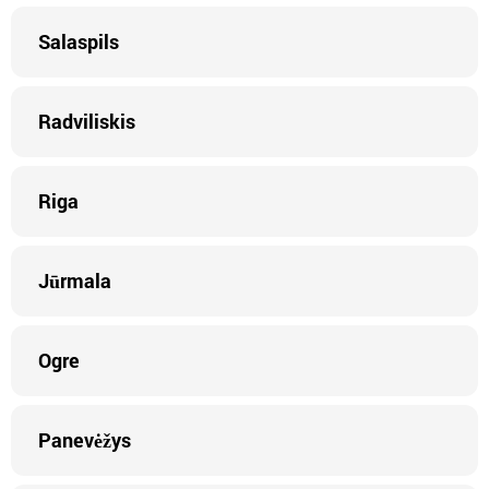
Salaspils
Radviliskis
Riga
Jūrmala
Ogre
Panevėžys