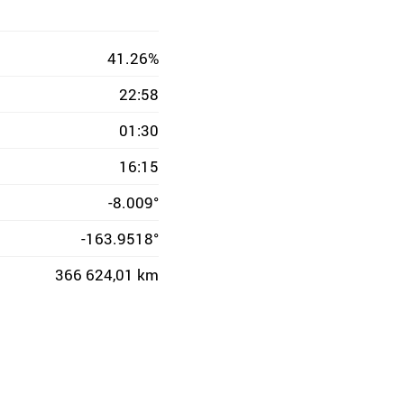
41.26%
22:58
01:30
16:15
-8.009°
-163.9518°
366 624,01 km