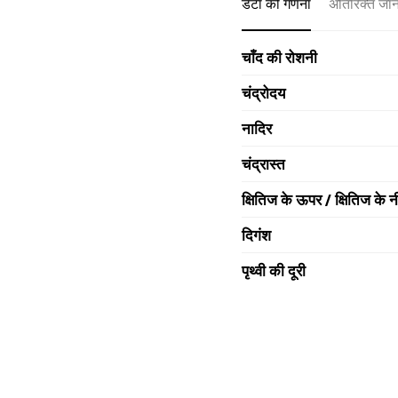
डेटा की गणना
अतिरिक्त जा
चाँद की रोशनी
चंद्रोदय
नादिर
चंद्रास्त
क्षितिज के ऊपर / क्षितिज के न
दिगंश
पृथ्वी की दूरी