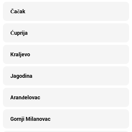
Čačak
Ćuprija
Kraljevo
Jagodina
Aranđelovac
Gornji Milanovac