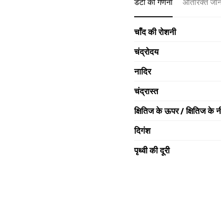
डेटा की गणना
अतिरिक्त जा
चाँद की रोशनी
चंद्रोदय
नादिर
चंद्रास्त
क्षितिज के ऊपर / क्षितिज के न
दिगंश
पृथ्वी की दूरी