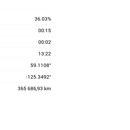
36.03%
00:15
00:02
13:22
59.1108°
-125.3492°
365 686,93 km