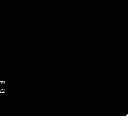
ास्त
22